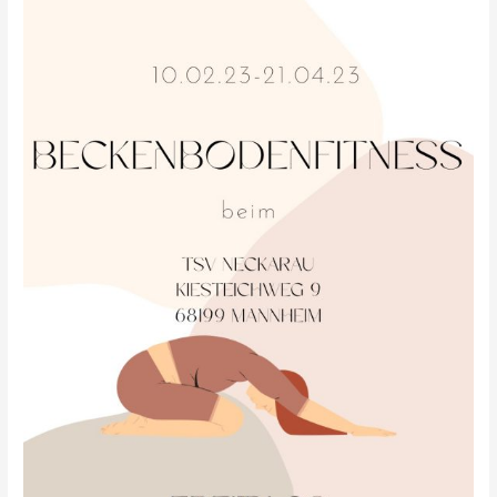
TSV
Neckarau
ab
10.02.23