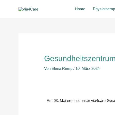
Zum
Home
Physiotherap
Inhalt
springen
Post
navigation
Gesundheitszentrum
Von
Elena Remp
/
10. März 2024
Am 03. Mai eröffnet unser via4care-Gesu