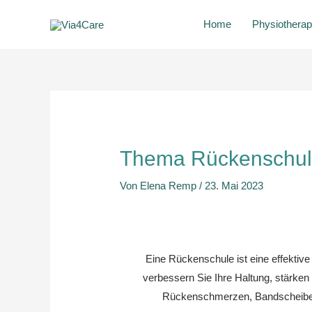
Zum
Home
Physiotherap
Inhalt
springen
Post
navigation
Thema Rückenschule
Von
Elena Remp
/
23. Mai 2023
Eine Rückenschule ist eine effekti
verbessern Sie Ihre Haltung, stärken
Rückenschmerzen, Bandscheiben