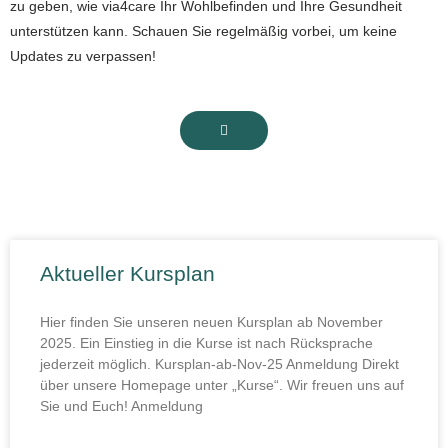
zu geben, wie via4care Ihr Wohlbefinden und Ihre Gesundheit
unterstützen kann. Schauen Sie regelmäßig vorbei, um keine
Updates zu verpassen!
P
P
P
P
P
P
P
P
P
P
P
P
P
P
P
P
P
P
P
P
Aktueller Kursplan
a
a
a
a
a
a
a
a
a
a
a
a
a
a
a
a
a
a
a
a
g
g
g
g
g
g
g
g
g
g
g
g
g
g
g
g
g
g
g
g
Hier finden Sie unseren neuen Kursplan ab November
e
e
e
e
e
e
e
e
e
e
e
e
e
e
e
e
e
e
e
e
2025. Ein Einstieg in die Kurse ist nach Rücksprache
jederzeit möglich. Kursplan-ab-Nov-25 Anmeldung Direkt
über unsere Homepage unter „Kurse“. Wir freuen uns auf
Sie und Euch! Anmeldung